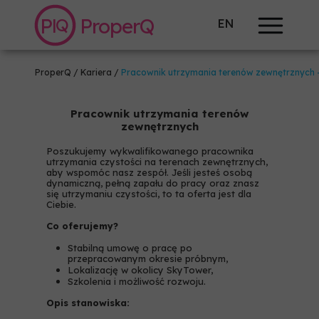
P
ProperQ
Q
|
EN
ProperQ
/
Kariera
/
Pracownik utrzymania terenów zewnętrznych -
Pracownik utrzymania terenów
zewnętrznych
Poszukujemy wykwalifikowanego pracownika
utrzymania czystości na terenach zewnętrznych,
aby wspomóc nasz zespół. Jeśli jesteś osobą
dynamiczną, pełną zapału do pracy oraz znasz
się utrzymaniu czystości, to ta oferta jest dla
Ciebie.
Co oferujemy?
Stabilną umowę o pracę po
przepracowanym okresie próbnym,
Lokalizację w okolicy SkyTower,
Szkolenia i możliwość rozwoju.
Opis stanowiska: