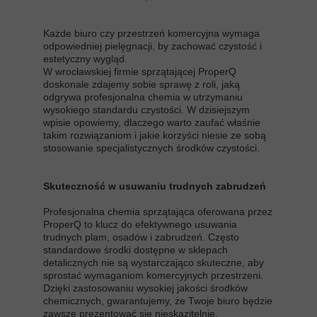
Każde biuro czy przestrzeń komercyjna wymaga
odpowiedniej pielęgnacji, by zachować czystość i
estetyczny wygląd.
W wrocławskiej firmie sprzątającej ProperQ
doskonale zdajemy sobie sprawę z roli, jaką
odgrywa profesjonalna chemia w utrzymaniu
wysokiego standardu czystości. W dzisiejszym
wpisie opowiemy, dlaczego warto zaufać właśnie
takim rozwiązaniom i jakie korzyści niesie ze sobą
stosowanie specjalistycznych środków czystości.
Skuteczność w usuwaniu trudnych zabrudzeń
Profesjonalna chemia sprzątająca oferowana przez
ProperQ to klucz do efektywnego usuwania
trudnych plam, osadów i zabrudzeń. Często
standardowe środki dostępne w sklepach
detalicznych nie są wystarczająco skuteczne, aby
sprostać wymaganiom komercyjnych przestrzeni.
Dzięki zastosowaniu wysokiej jakości środków
chemicznych, gwarantujemy, że Twoje biuro będzie
zawsze prezentować się nieskazitelnie.