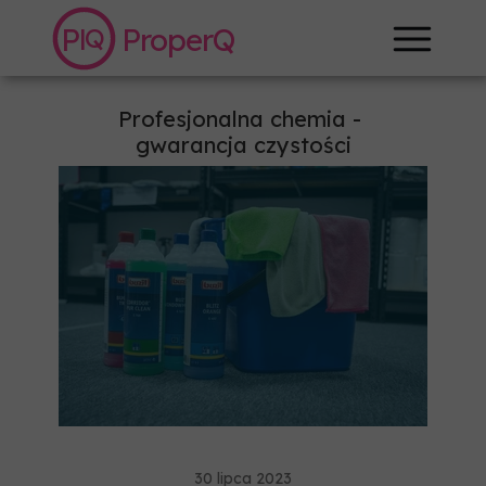
P
ProperQ
Q
|
+48 887 799 264
Profesjonalna chemia -
gwarancja czystości
30 lipca 2023