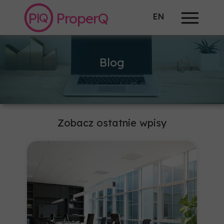
P
ProperQ
Q
|
EN
Blog
Zobacz ostatnie wpisy