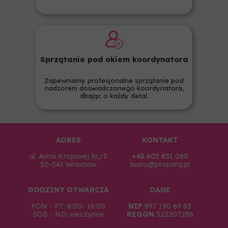
Sprzątanie pod okiem koordynatora
Zapewniamy profesjonalne sprzątanie pod
nadzorem doświadczonego koordynatora,
dbając o każdy detal.
ADRES
KONTAKT
ul. Armii Krajowej 8c/5
+48 605 831 080
50-541 Wrocław
biuro@properq.pl
GODZINY OTWARCIA
DANE
PON - PT: 8:00- 16:00
NIP
:
897 190 69 83
SOB - ND: nieczynne
REGON
522207286