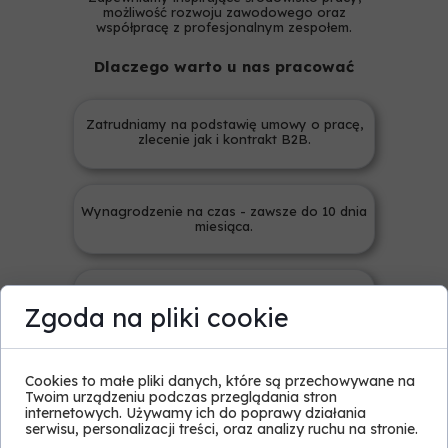
możliwość rozwoju zawodowego oraz
współpracę z profesjonalnym zespołem.
Dlaczego warto u nas pracować
Zatrudniamy na podstawię umowy o pracę,
zlecenie jak i kontrakt B2B.
Wynagrodzenie na czas - zawsze do 10 dnia
miesiąca.
Elastycznie dobieramy zlecenia i lokalizację
Zgoda na pliki cookie
pod preferencje pracownika.
Cookies to małe pliki danych, które są przechowywane na
Aktualnie poszukujemy:
Twoim urządzeniu podczas przeglądania stron
internetowych. Używamy ich do poprawy działania
serwisu, personalizacji treści, oraz analizy ruchu na stronie.