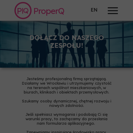
P
ProperQ
Q
|
EN
DOŁĄCZ DO NASZEGO
ZESPOŁU!
Jesteśmy profesjonalną firmą sprzątającą.
Działamy we Wrocławiu i utrzymujemy czystość
na terenach wspólnot mieszkaniowych, w
biurach, klinikach i obiektach przemysłowych.
Szukamy osoby dynamicznej, chętnej rozwoju i
nowych zdolności.
Jeśli spełniasz wymagania i podobają Ci się
warunki pracy, to zachęcamy do przesłania
nam formularza aplikacyjnego.
Zapewniamy inspirujące środowisko pracy,